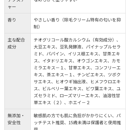
ャー
香り
やさしい香り（除毛クリーム特有の匂いを抑
制）
主な配合
チオグリコール酸カルシウム（有効成分）、
成分
大豆エキス、豆乳発酵液、パイナップルセラ
ミド、パパイン、イリス根エキス、甘茶エキ
ス、イタドリエキス、オウゴンエキス、カモ
ミラエキス－１、甘草エキス、コンフリーエ
キス、茶エキス－１、チンピエキス、ツボク
サエキス、ヒオウギ抽出液、ヒメフウロエキ
ス、ビルベリー葉エキス、ビワ葉エキス、ユ
ズセラミド、ローズマリーエキス、油溶性甘
草エキス（２）、ホエイ－２
無添加・
敏感肌の方でも肌に負担がかかりにくい、パ
安全性
ッチテスト推奨、15歳未満は保護者と使用推
奨